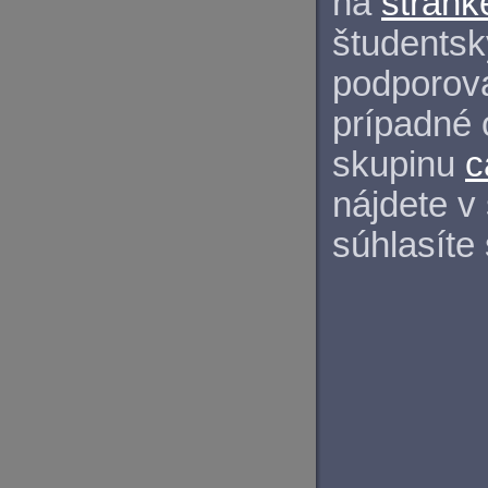
na
stránk
študentský
podporova
prípadné 
skupinu
c
nájdete v
súhlasíte