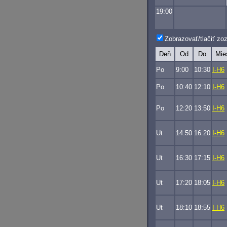
19:00
Zobrazovať/tlačiť z
Deň
Od
Do
Mie
Po
9:00
10:30
I-H6
Po
10:40
12:10
I-H6
Po
12:20
13:50
I-H6
Ut
14:50
16:20
I-H6
Ut
16:30
17:15
I-H6
Ut
17:20
18:05
I-H6
Ut
18:10
18:55
I-H6