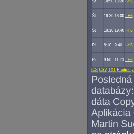
Št
14:50
16:20
I-H6
Št
16:30
18:00
I-H6
Št
18:10
19:40
I-H6
Pi
8:10
9:40
I-H6
Pi
9:50
11:20
I-H6
ICS
CSV
TXT
Predmety
Posledná 
databázy:
dáta Copy
Aplikácia
Martin S