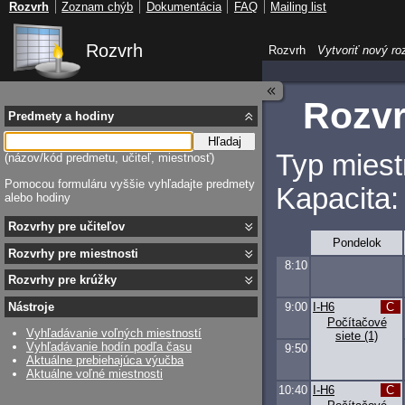
Rozvrh
Zoznam chýb
Dokumentácia
FAQ
Mailing list
Rozvrh
Rozvrh
Vytvoriť nový ro
Rozvr
Predmety a hodiny
Hľadaj
Typ miest
(názov/kód predmetu, učiteľ, miestnosť)
Pomocou formuláru vyššie vyhľadajte predmety
Kapacita:
alebo hodiny
Rozvrhy pre učiteľov
Pondelok
Rozvrhy pre miestnosti
8:10
Rozvrhy pre krúžky
9:00
I-H6
C
Nástroje
Počítačové
Vyhľadávanie voľných miestností
siete (1)
Vyhľadávanie hodín podľa času
9:50
Aktuálne prebiehajúca výučba
Aktuálne voľné miestnosti
10:40
I-H6
C