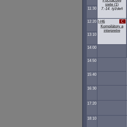
Počítačové
siete (1)
11:30
7.-14. týždeň
12:20
I-H6
C
Kompilátory a
interpretre
13:10
14:00
14:50
15:40
16:30
17:20
18:10