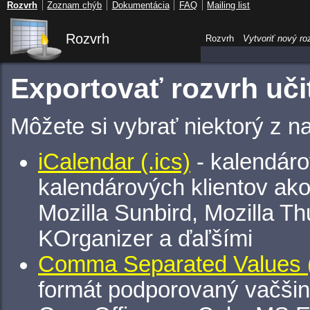
Rozvrh
Zoznam chýb
Dokumentácia
FAQ
Mailing list
Rozvrh
Rozvrh
Vytvoriť nový ro
Exportovať rozvrh uči
Môžete si vybrať niektorý z n
iCalendar (.ics)
- kalendáro
kalendárových klientov ak
Mozilla Sunbird, Mozilla Th
KOrganizer a ďaľšími
Comma Separated Values (
formát podporovaný vačšin