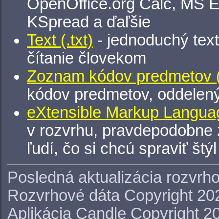
OpenOffice.org Calc, MS E
KSpread a ďaľšie
Text (.txt)
- jednoduchý tex
čítanie človekom
Zoznam kódov predmetov (.
kódov predmetov, oddelen
eXtensible Markup Languag
v rozvrhu, pravdepodobne 
ľudí, čo si chcú spraviť štý
Posledná aktualizácia rozvrh
Rozvrhové dáta Copyright 20
Aplikácia Candle Copyright 2