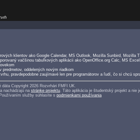
zvrh
ových klientov ako Google Calendar, MS Outlook, Mozilla Sunbird, Mozilla Th
porovaný vačšinou tabuľkových aplikácii ako OpenOffice.org Calc, MS Excel
človekom
v predmetov, oddelených novým riadkom
vrhu, pravdepodobne zaujímavé len pre programátorov a ľudí, čo si chcú spra
 dáta Copyright 2026 Rozvrhári FMFI UK.
sa nachádzajú na
stránke projektu
. Táto aplikácia je študentský projekt a ni
 Používaním služby súhlasíte s
podmienkami používania