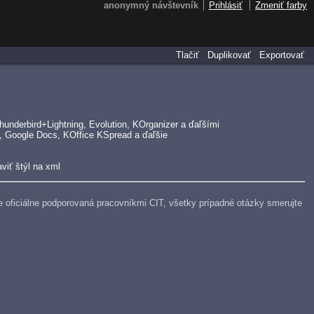
anonymný návštevník
Prihlásiť
Zmeniť farby
Tlačiť
Duplikovať
Exportovať
underbird+Lightning, Evolution, KOrganizer a ďaľšími
, Google Docs, KOffice KSpread a ďaľšie
viť štýl na xml
e je oficiálne podporovaná pracovníkmi CIT, všetky prípadné otázky smerujte