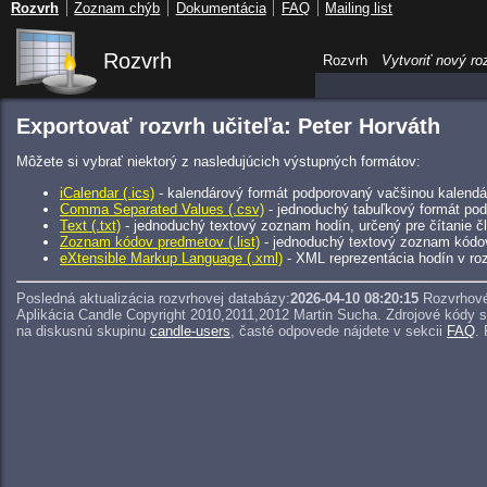
Rozvrh
Zoznam chýb
Dokumentácia
FAQ
Mailing list
Rozvrh
Rozvrh
Vytvoriť nový ro
Exportovať rozvrh učiteľa: Peter Horváth
Môžete si vybrať niektorý z nasledujúcich výstupných formátov:
iCalendar (.ics)
- kalendárový formát podporovaný vačšinou kalendár
Comma Separated Values (.csv)
- jednoduchý tabuľkový formát pod
Text (.txt)
- jednoduchý textový zoznam hodín, určený pre čítanie 
Zoznam kódov predmetov (.list)
- jednoduchý textový zoznam kódo
eXtensible Markup Language (.xml)
- XML reprezentácia hodín v roz
Posledná aktualizácia rozvrhovej databázy:
2026-04-10 08:20:15
Rozvrhové
Aplikácia Candle Copyright 2010,2011,2012 Martin Sucha.
Zdrojové kódy 
na diskusnú skupinu
candle-users
, časté odpovede nájdete v sekcii
FAQ
.