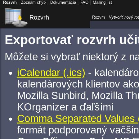
Rozvrh
Zoznam chýb
Dokumentácia
FAQ
Mailing list
Rozvrh
Rozvrh
Vytvoriť nový ro
Exportovať rozvrh uči
Môžete si vybrať niektorý z n
iCalendar (.ics)
- kalendáro
kalendárových klientov ak
Mozilla Sunbird, Mozilla Th
KOrganizer a ďaľšími
Comma Separated Values (
formát podporovaný vačšin