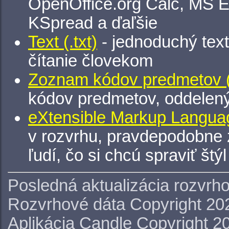
OpenOffice.org Calc, MS E
KSpread a ďaľšie
Text (.txt)
- jednoduchý tex
čítanie človekom
Zoznam kódov predmetov (.
kódov predmetov, oddelen
eXtensible Markup Languag
v rozvrhu, pravdepodobne 
ľudí, čo si chcú spraviť štý
Posledná aktualizácia rozvrh
Rozvrhové dáta Copyright 20
Aplikácia Candle Copyright 2