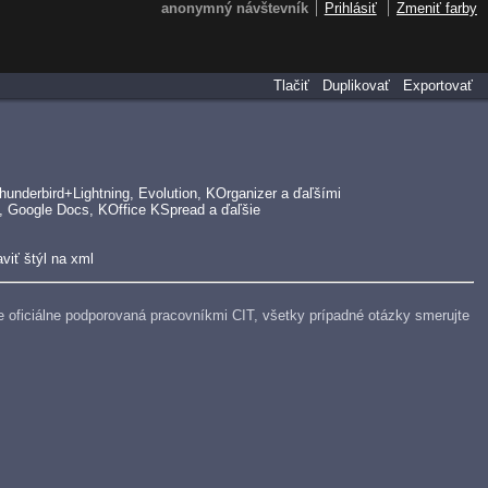
anonymný návštevník
Prihlásiť
Zmeniť farby
Tlačiť
Duplikovať
Exportovať
underbird+Lightning, Evolution, KOrganizer a ďaľšími
, Google Docs, KOffice KSpread a ďaľšie
viť štýl na xml
e je oficiálne podporovaná pracovníkmi CIT, všetky prípadné otázky smerujte