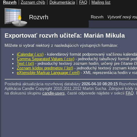
Rozvrh
Zoznam chýb
Dokumentácia
FAQ
Mailing list
Rozvrh
Rozvrh
Vytvoriť nový ro
Exportovať rozvrh učiteľa: Marián Mikula
Môžete si vybrať niektorý z nasledujúcich výstupných formátov:
iCalendar (.ics)
- kalendárový formát podporovaný vačšinou kalendár
Comma Separated Values (.csv)
- jednoduchý tabuľkový formát pod
Text (.txt)
- jednoduchý textový zoznam hodín, určený pre čítanie 
Zoznam kódov predmetov (.list)
- jednoduchý textový zoznam kódo
eXtensible Markup Language (.xml)
- XML reprezentácia hodín v roz
Posledná aktualizácia rozvrhovej databázy:
2026-04-10 08:20:15
Rozvrhové
Aplikácia Candle Copyright 2010,2011,2012 Martin Sucha.
Zdrojové kódy 
na diskusnú skupinu
candle-users
, časté odpovede nájdete v sekcii
FAQ
.