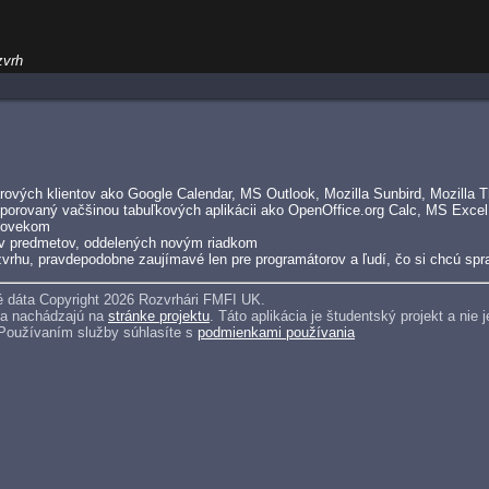
zvrh
ových klientov ako Google Calendar, MS Outlook, Mozilla Sunbird, Mozilla Th
porovaný vačšinou tabuľkových aplikácii ako OpenOffice.org Calc, MS Excel
človekom
v predmetov, oddelených novým riadkom
vrhu, pravdepodobne zaujímavé len pre programátorov a ľudí, čo si chcú spra
 dáta Copyright 2026 Rozvrhári FMFI UK.
sa nachádzajú na
stránke projektu
. Táto aplikácia je študentský projekt a ni
 Používaním služby súhlasíte s
podmienkami používania