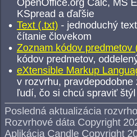
OpenOffice.org Calc, MS E
KSpread a ďaľšie
Text (.txt)
- jednoduchý tex
čítanie človekom
Zoznam kódov predmetov (.
kódov predmetov, oddelen
eXtensible Markup Languag
v rozvrhu, pravdepodobne 
ľudí, čo si chcú spraviť štý
Posledná aktualizácia rozvrh
Rozvrhové dáta Copyright 20
Aplikácia Candle Copyright 2