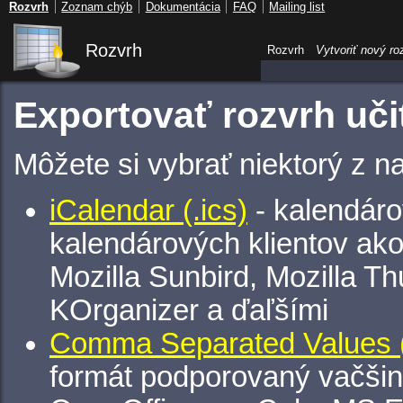
Rozvrh
Zoznam chýb
Dokumentácia
FAQ
Mailing list
Rozvrh
Rozvrh
Vytvoriť nový ro
Exportovať rozvrh uči
Môžete si vybrať niektorý z n
iCalendar (.ics)
- kalendáro
kalendárových klientov ak
Mozilla Sunbird, Mozilla Th
KOrganizer a ďaľšími
Comma Separated Values (
formát podporovaný vačšin