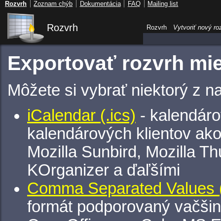
Rozvrh
Zoznam chýb
Dokumentácia
FAQ
Mailing list
Rozvrh
Rozvrh
Vytvoriť nový ro
Exportovať rozvrh mie
Môžete si vybrať niektorý z n
iCalendar (.ics)
- kalendáro
kalendárových klientov ak
Mozilla Sunbird, Mozilla Th
KOrganizer a ďaľšími
Comma Separated Values (
formát podporovaný vačšin