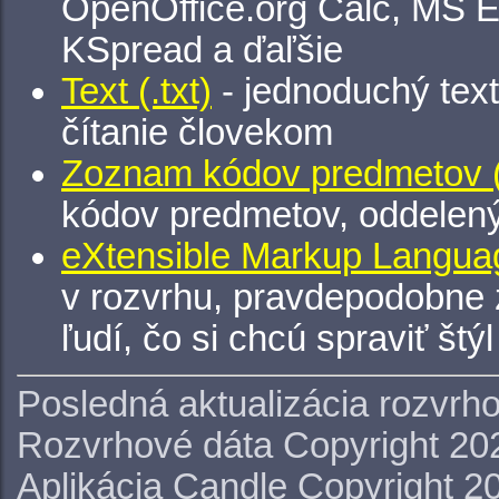
OpenOffice.org Calc, MS E
KSpread a ďaľšie
Text (.txt)
- jednoduchý tex
čítanie človekom
Zoznam kódov predmetov (.
kódov predmetov, oddelen
eXtensible Markup Languag
v rozvrhu, pravdepodobne 
ľudí, čo si chcú spraviť štý
Posledná aktualizácia rozvrh
Rozvrhové dáta Copyright 20
Aplikácia Candle Copyright 2