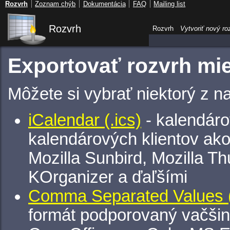
Rozvrh
Zoznam chýb
Dokumentácia
FAQ
Mailing list
Rozvrh
Rozvrh
Vytvoriť nový ro
Exportovať rozvrh mie
Môžete si vybrať niektorý z n
iCalendar (.ics)
- kalendáro
kalendárových klientov ak
Mozilla Sunbird, Mozilla Th
KOrganizer a ďaľšími
Comma Separated Values (
formát podporovaný vačšin