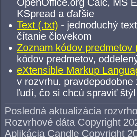
OpenOffice.org Calc, MS E
KSpread a ďaľšie
Text (.txt)
- jednoduchý tex
čítanie človekom
Zoznam kódov predmetov (.
kódov predmetov, oddelen
eXtensible Markup Languag
v rozvrhu, pravdepodobne 
ľudí, čo si chcú spraviť štý
Posledná aktualizácia rozvrh
Rozvrhové dáta Copyright 20
Aplikácia Candle Copyright 2