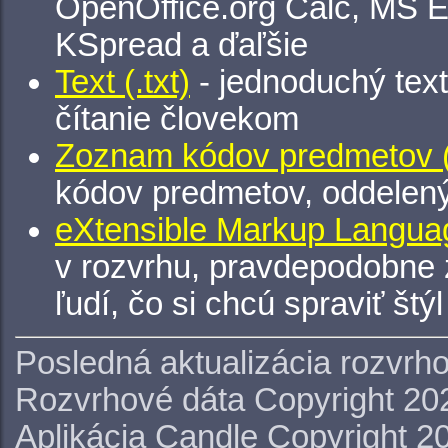
OpenOffice.org Calc, MS E
KSpread a ďaľšie
Text (.txt)
- jednoduchý tex
čítanie človekom
Zoznam kódov predmetov (.
kódov predmetov, oddelen
eXtensible Markup Languag
v rozvrhu, pravdepodobne 
ľudí, čo si chcú spraviť štý
Posledná aktualizácia rozvrh
Rozvrhové dáta Copyright 20
Aplikácia Candle Copyright 2