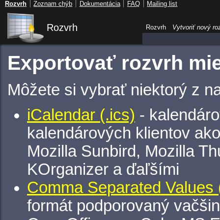
Rozvrh
Zoznam chýb
Dokumentácia
FAQ
Mailing list
Rozvrh
Rozvrh
Vytvoriť nový ro
Exportovať rozvrh mie
Môžete si vybrať niektorý z n
iCalendar (.ics)
- kalendáro
kalendárových klientov ak
Mozilla Sunbird, Mozilla Th
KOrganizer a ďaľšími
Comma Separated Values (
formát podporovaný vačšin