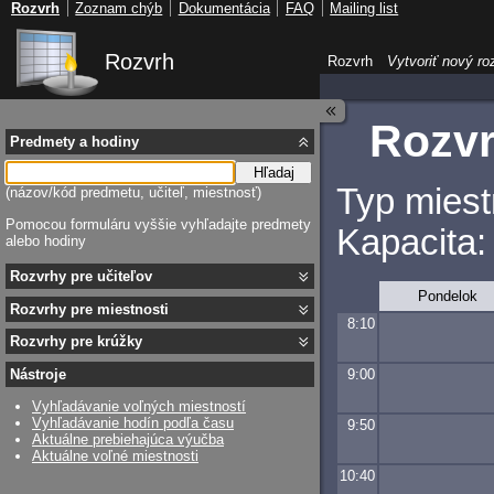
Rozvrh
Zoznam chýb
Dokumentácia
FAQ
Mailing list
Rozvrh
Rozvrh
Vytvoriť nový ro
Rozvr
Predmety a hodiny
Hľadaj
Typ miest
(názov/kód predmetu, učiteľ, miestnosť)
Pomocou formuláru vyššie vyhľadajte predmety
Kapacita:
alebo hodiny
Rozvrhy pre učiteľov
Pondelok
Rozvrhy pre miestnosti
8:10
Rozvrhy pre krúžky
9:00
Nástroje
Vyhľadávanie voľných miestností
Vyhľadávanie hodín podľa času
9:50
Aktuálne prebiehajúca výučba
Aktuálne voľné miestnosti
10:40