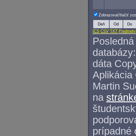
Zobrazovať/tlačiť z
Deň
Od
Do
ICS
CSV
TXT
Predmety
Posledná 
databázy:
dáta Copy
Aplikácia
Martin S
na
stránk
študentský
podporova
prípadné 