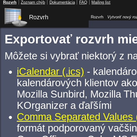
Rozvrh
Zoznam chýb
Dokumentácia
FAQ
Mailing list
Rozvrh
Rozvrh
Vytvoriť nový ro
Exportovať rozvrh mie
Môžete si vybrať niektorý z n
iCalendar (.ics)
- kalendáro
kalendárových klientov ak
Mozilla Sunbird, Mozilla Th
KOrganizer a ďaľšími
Comma Separated Values (
formát podporovaný vačšin