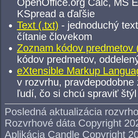
OpenOffice.org Calc, MS E
KSpread a ďaľšie
Text (.txt)
- jednoduchý tex
čítanie človekom
Zoznam kódov predmetov (.
kódov predmetov, oddelen
eXtensible Markup Languag
v rozvrhu, pravdepodobne 
ľudí, čo si chcú spraviť štý
Posledná aktualizácia rozvrh
Rozvrhové dáta Copyright 20
Aplikácia Candle Copyright 2