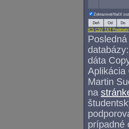
Zobrazovať/tlačiť z
Deň
Od
Do
ICS
CSV
TXT
Predmety
Posledná 
databázy:
dáta Copy
Aplikácia
Martin S
na
stránk
študentský
podporova
prípadné 