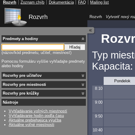
Rozvrh
Zoznam chýb
Dokumentácia
FAQ
Mailing list
Rozvrh
Rozvrh
Vytvoriť nový ro
Rozvr
Predmety a hodiny
Hľadaj
Typ miest
(názov/kód predmetu, učiteľ, miestnosť)
Pomocou formuláru vyššie vyhľadajte predmety
Kapacita:
alebo hodiny
Rozvrhy pre učiteľov
Pondelok
Rozvrhy pre miestnosti
8:10
Rozvrhy pre krúžky
9:00
Nástroje
Vyhľadávanie voľných miestností
Vyhľadávanie hodín podľa času
9:50
Aktuálne prebiehajúca výučba
Aktuálne voľné miestnosti
10:40