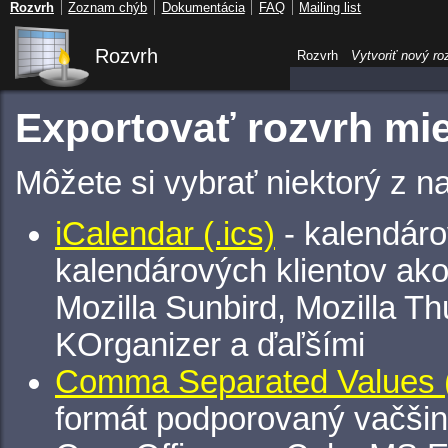
Rozvrh
Zoznam chýb
Dokumentácia
FAQ
Mailing list
Rozvrh
Rozvrh
Vytvoriť nový ro
Exportovať rozvrh mie
Môžete si vybrať niektorý z n
iCalendar (.ics)
- kalendáro
kalendárových klientov ak
Mozilla Sunbird, Mozilla Th
KOrganizer a ďaľšími
Comma Separated Values (
formát podporovaný vačšin