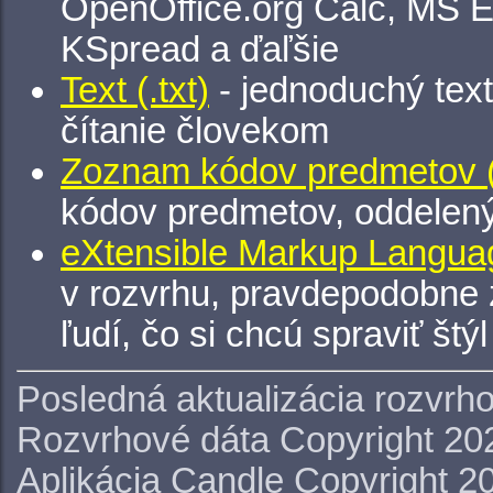
OpenOffice.org Calc, MS E
KSpread a ďaľšie
Text (.txt)
- jednoduchý tex
čítanie človekom
Zoznam kódov predmetov (.
kódov predmetov, oddelen
eXtensible Markup Languag
v rozvrhu, pravdepodobne 
ľudí, čo si chcú spraviť štý
Posledná aktualizácia rozvrh
Rozvrhové dáta Copyright 20
Aplikácia Candle Copyright 2