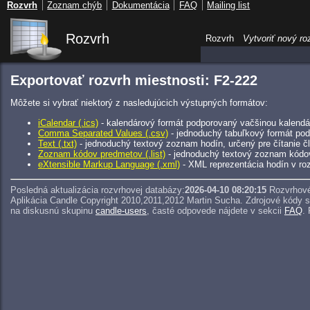
Rozvrh
Zoznam chýb
Dokumentácia
FAQ
Mailing list
Rozvrh
Rozvrh
Vytvoriť nový ro
Exportovať rozvrh miestnosti: F2-222
Môžete si vybrať niektorý z nasledujúcich výstupných formátov:
iCalendar (.ics)
- kalendárový formát podporovaný vačšinou kalendár
Comma Separated Values (.csv)
- jednoduchý tabuľkový formát pod
Text (.txt)
- jednoduchý textový zoznam hodín, určený pre čítanie 
Zoznam kódov predmetov (.list)
- jednoduchý textový zoznam kódo
eXtensible Markup Language (.xml)
- XML reprezentácia hodín v roz
Posledná aktualizácia rozvrhovej databázy:
2026-04-10 08:20:15
Rozvrhové
Aplikácia Candle Copyright 2010,2011,2012 Martin Sucha.
Zdrojové kódy 
na diskusnú skupinu
candle-users
, časté odpovede nájdete v sekcii
FAQ
.