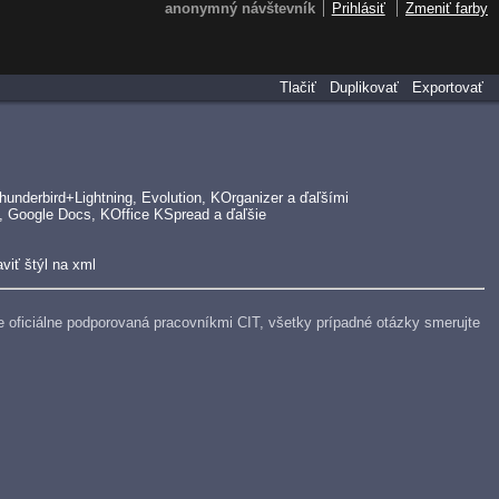
anonymný návštevník
Prihlásiť
Zmeniť farby
Tlačiť
Duplikovať
Exportovať
underbird+Lightning, Evolution, KOrganizer a ďaľšími
, Google Docs, KOffice KSpread a ďaľšie
viť štýl na xml
e je oficiálne podporovaná pracovníkmi CIT, všetky prípadné otázky smerujte