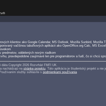
zvrh
ových klientov ako Google Calendar, MS Outlook, Mozilla Sunbird, Mozilla Th
porovaný vačšinou tabuľkových aplikácii ako OpenOffice.org Calc, MS Excel
človekom
v predmetov, oddelených novým riadkom
vrhu, pravdepodobne zaujímavé len pre programátorov a ľudí, čo si chcú spra
 dáta Copyright 2026 Rozvrhári FMFI UK.
sa nachádzajú na
stránke projektu
. Táto aplikácia je študentský projekt a ni
 Používaním služby súhlasíte s
podmienkami používania