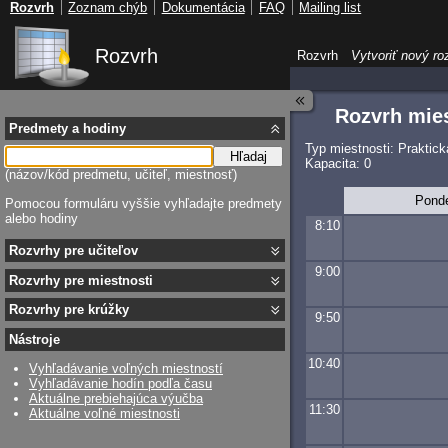
Rozvrh
Zoznam chýb
Dokumentácia
FAQ
Mailing list
Rozvrh
Rozvrh
Vytvoriť nový ro
Rozvrh mies
Predmety a hodiny
Typ miestnosti: Praktic
Hľadaj
Kapacita: 0
(názov/kód predmetu, učiteľ, miestnosť)
Pond
Pomocou formuláru vyššie vyhľadajte predmety
alebo hodiny
8:10
Rozvrhy pre učiteľov
9:00
Rozvrhy pre miestnosti
Rozvrhy pre krúžky
9:50
Nástroje
10:40
Vyhľadávanie voľných miestností
Vyhľadávanie hodín podľa času
Aktuálne prebiehajúca výučba
11:30
Aktuálne voľné miestnosti