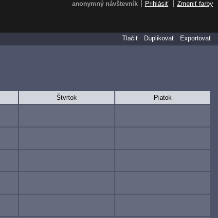
anonymný návštevník
Prihlásiť
Zmeniť farby
Tlačiť
Duplikovať
Exportovať
Štvrtok
Piatok