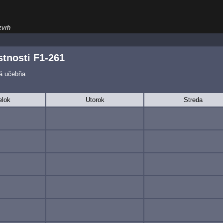
zvrh
tnosti F1-261
ká učebňa
elok
Utorok
Streda