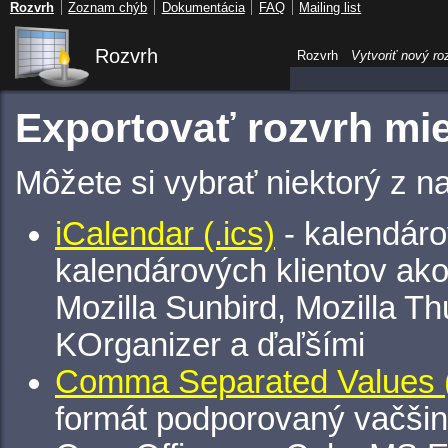
Rozvrh
Zoznam chýb
Dokumentácia
FAQ
Mailing list
Rozvrh
Rozvrh
Vytvoriť nový ro
Exportovať rozvrh mie
Môžete si vybrať niektorý z n
iCalendar (.ics)
- kalendáro
kalendárových klientov ak
Mozilla Sunbird, Mozilla Th
KOrganizer a ďaľšími
Comma Separated Values (
formát podporovaný vačšin