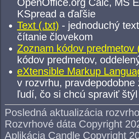
OpenOffice.org Calc, MS E
KSpread a ďaľšie
Text (.txt)
- jednoduchý tex
čítanie človekom
Zoznam kódov predmetov (.
kódov predmetov, oddelen
eXtensible Markup Languag
v rozvrhu, pravdepodobne 
ľudí, čo si chcú spraviť štý
Posledná aktualizácia rozvrh
Rozvrhové dáta Copyright 20
Aplikácia Candle Copyright 2