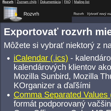
Rozvrh
Zoznam chýb
Dokumentácia
FAQ
Mailing list
Rozvrh
Rozvrh
Vytvoriť nový ro
Exportovať rozvrh mie
Môžete si vybrať niektorý z n
iCalendar (.ics)
- kalendáro
kalendárových klientov ak
Mozilla Sunbird, Mozilla Th
KOrganizer a ďaľšími
Comma Separated Values (
formát podporovaný vačšin