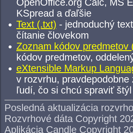
OpenOffice.org Calc, MS E
KSpread a ďaľšie
Text (.txt)
- jednoduchý tex
čítanie človekom
Zoznam kódov predmetov (.
kódov predmetov, oddelen
eXtensible Markup Languag
v rozvrhu, pravdepodobne 
ľudí, čo si chcú spraviť štý
Posledná aktualizácia rozvrh
Rozvrhové dáta Copyright 20
Aplikácia Candle Copyright 2