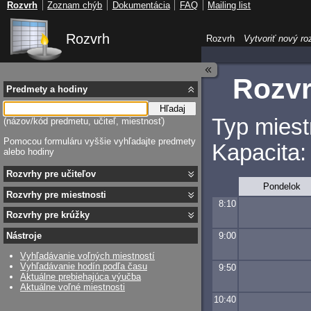
Rozvrh
Zoznam chýb
Dokumentácia
FAQ
Mailing list
Rozvrh
Rozvrh
Vytvoriť nový ro
Rozvr
Predmety a hodiny
Hľadaj
Typ miest
(názov/kód predmetu, učiteľ, miestnosť)
Pomocou formuláru vyššie vyhľadajte predmety
Kapacita:
alebo hodiny
Rozvrhy pre učiteľov
Pondelok
Rozvrhy pre miestnosti
8:10
Rozvrhy pre krúžky
9:00
Nástroje
Vyhľadávanie voľných miestností
Vyhľadávanie hodín podľa času
9:50
Aktuálne prebiehajúca výučba
Aktuálne voľné miestnosti
10:40