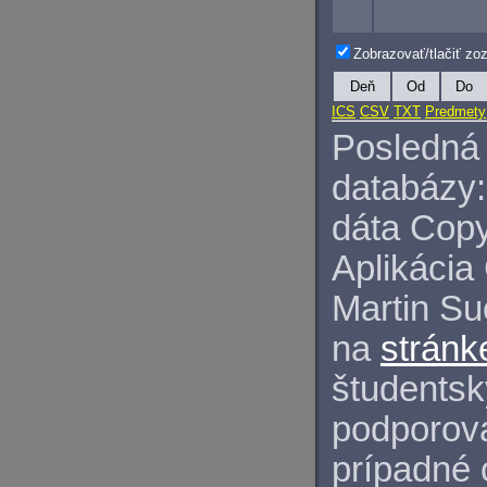
Zobrazovať/tlačiť z
Deň
Od
Do
ICS
CSV
TXT
Predmety
Posledná 
databázy:
dáta Copy
Aplikácia
Martin S
na
stránk
študentský
podporova
prípadné 