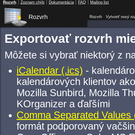
Rozvrh
Zoznam chýb
Dokumentácia
FAQ
Mailing list
Rozvrh
Rozvrh
Vytvoriť nový ro
Exportovať rozvrh mie
Môžete si vybrať niektorý z n
iCalendar (.ics)
- kalendáro
kalendárových klientov ak
Mozilla Sunbird, Mozilla Th
KOrganizer a ďaľšími
Comma Separated Values (
formát podporovaný vačšin