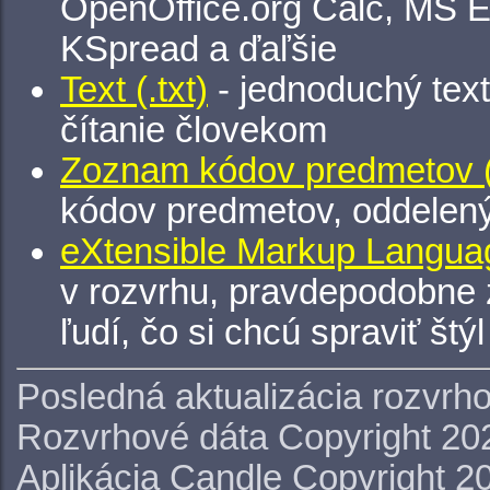
OpenOffice.org Calc, MS E
KSpread a ďaľšie
Text (.txt)
- jednoduchý tex
čítanie človekom
Zoznam kódov predmetov (.
kódov predmetov, oddelen
eXtensible Markup Languag
v rozvrhu, pravdepodobne 
ľudí, čo si chcú spraviť štý
Posledná aktualizácia rozvrh
Rozvrhové dáta Copyright 20
Aplikácia Candle Copyright 2