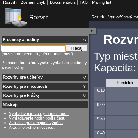
Rozvrh
Zoznam chýb
Dokumentácia
FAQ
Mailing list
Rozvrh
Rozvrh
Vytvoriť nový ro
Rozvr
Predmety a hodiny
Hľadaj
Typ miest
(názov/kód predmetu, učiteľ, miestnosť)
Pomocou formuláru vyššie vyhľadajte predmety
Kapacita:
alebo hodiny
Rozvrhy pre učiteľov
Pondelok
Rozvrhy pre miestnosti
8:10
Rozvrhy pre krúžky
9:00
Nástroje
Vyhľadávanie voľných miestností
Vyhľadávanie hodín podľa času
9:50
Aktuálne prebiehajúca výučba
Aktuálne voľné miestnosti
10:40