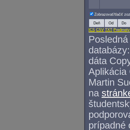
Zobrazovať/tlačiť z
Deň
Od
Do
ICS
CSV
TXT
Predmety
Posledná 
databázy:
dáta Copy
Aplikácia
Martin S
na
stránk
študentský
podporova
prípadné 