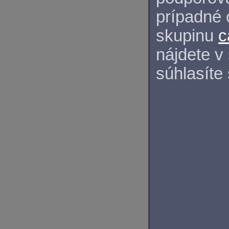
prípadné 
skupinu
c
nájdete v
súhlasíte