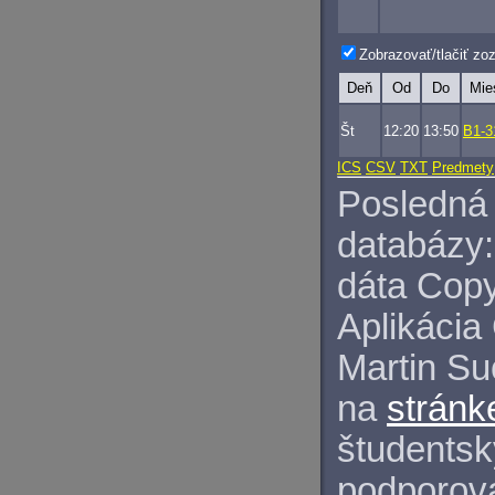
Zobrazovať/tlačiť z
Deň
Od
Do
Mie
Št
12:20
13:50
B1-3
ICS
CSV
TXT
Predmety
Posledná 
databázy:
dáta Copy
Aplikácia
Martin S
na
stránk
študentský
podporova