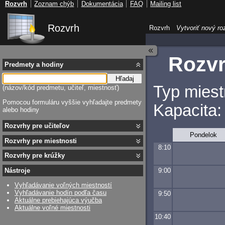
Rozvrh
Zoznam chýb
Dokumentácia
FAQ
Mailing list
Rozvrh
Rozvrh
Vytvoriť nový ro
Rozvr
Predmety a hodiny
Hľadaj
Typ miest
(názov/kód predmetu, učiteľ, miestnosť)
Pomocou formuláru vyššie vyhľadajte predmety
Kapacita:
alebo hodiny
Rozvrhy pre učiteľov
Pondelok
Rozvrhy pre miestnosti
8:10
Rozvrhy pre krúžky
9:00
Nástroje
Vyhľadávanie voľných miestností
Vyhľadávanie hodín podľa času
9:50
Aktuálne prebiehajúca výučba
Aktuálne voľné miestnosti
10:40