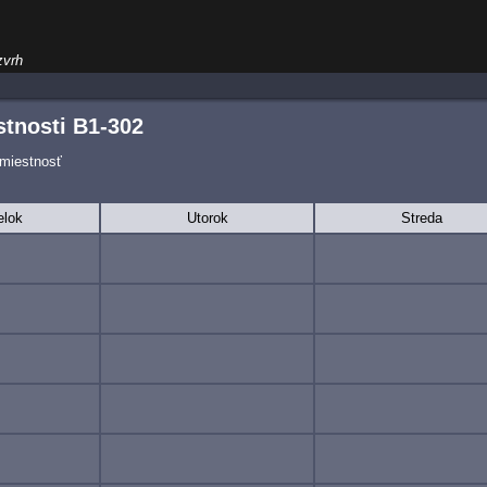
zvrh
tnosti B1-302
 miestnosť
elok
Utorok
Streda