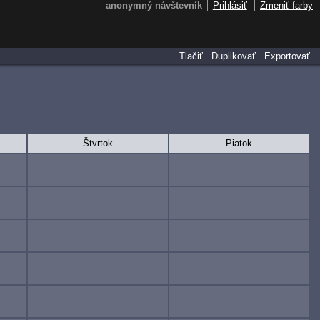
anonymný návštevník
Prihlásiť
Zmeniť farby
Tlačiť
Duplikovať
Exportovať
Štvrtok
Piatok