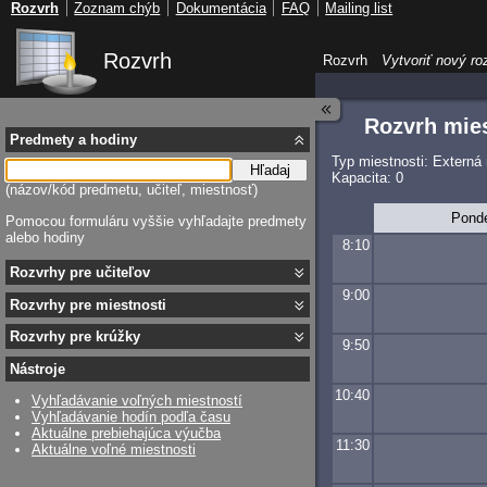
Rozvrh
Zoznam chýb
Dokumentácia
FAQ
Mailing list
Rozvrh
Rozvrh
Vytvoriť nový ro
Rozvrh mies
Predmety a hodiny
Typ miestnosti: Externá
Hľadaj
Kapacita: 0
(názov/kód predmetu, učiteľ, miestnosť)
Pond
Pomocou formuláru vyššie vyhľadajte predmety
alebo hodiny
8:10
Rozvrhy pre učiteľov
9:00
Rozvrhy pre miestnosti
Rozvrhy pre krúžky
9:50
Nástroje
10:40
Vyhľadávanie voľných miestností
Vyhľadávanie hodín podľa času
Aktuálne prebiehajúca výučba
11:30
Aktuálne voľné miestnosti