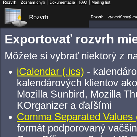
Rozvrh
Zoznam chýb
Dokumentácia
FAQ
Mailing list
Rozvrh
Rozvrh
Vytvoriť nový ro
Exportovať rozvrh mie
Môžete si vybrať niektorý z n
iCalendar (.ics)
- kalendáro
kalendárových klientov ak
Mozilla Sunbird, Mozilla Th
KOrganizer a ďaľšími
Comma Separated Values (
formát podporovaný vačšin