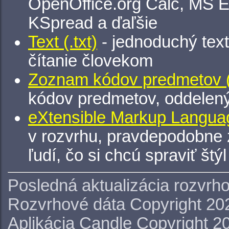
OpenOffice.org Calc, MS E
KSpread a ďaľšie
Text (.txt)
- jednoduchý tex
čítanie človekom
Zoznam kódov predmetov (.
kódov predmetov, oddelen
eXtensible Markup Languag
v rozvrhu, pravdepodobne 
ľudí, čo si chcú spraviť štý
Posledná aktualizácia rozvrh
Rozvrhové dáta Copyright 20
Aplikácia Candle Copyright 2