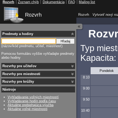
Rozvrh
Zoznam chýb
Dokumentácia
FAQ
Mailing list
Rozvrh
Rozvrh
Vytvoriť nový ro
Rozvr
Predmety a hodiny
Hľadaj
Typ miest
(názov/kód predmetu, učiteľ, miestnosť)
Pomocou formuláru vyššie vyhľadajte predmety
Kapacita:
alebo hodiny
Rozvrhy pre učiteľov
Pondelok
Rozvrhy pre miestnosti
8:10
Rozvrhy pre krúžky
9:00
Nástroje
Vyhľadávanie voľných miestností
9:50
Vyhľadávanie hodín podľa času
Aktuálne prebiehajúca výučba
Aktuálne voľné miestnosti
10:40