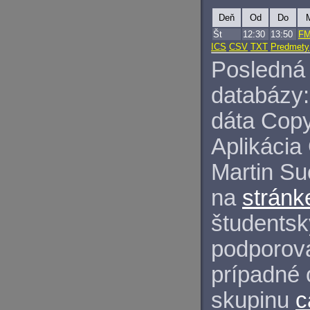
Deň
Od
Do
M
Št
12:30
13:50
FM
ICS
CSV
TXT
Predmety
Posledná 
databázy:
dáta Copy
Aplikácia
Martin S
na
stránk
študentský
podporova
prípadné 
skupinu
c