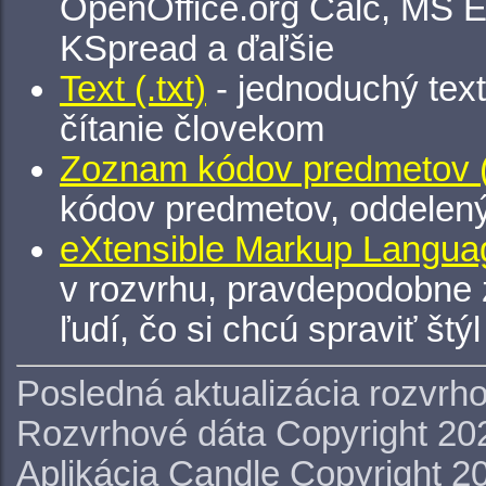
OpenOffice.org Calc, MS E
KSpread a ďaľšie
Text (.txt)
- jednoduchý tex
čítanie človekom
Zoznam kódov predmetov (.
kódov predmetov, oddelen
eXtensible Markup Languag
v rozvrhu, pravdepodobne 
ľudí, čo si chcú spraviť štý
Posledná aktualizácia rozvrh
Rozvrhové dáta Copyright 20
Aplikácia Candle Copyright 2