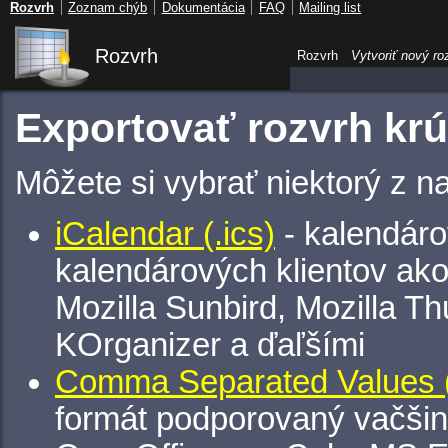
Rozvrh
Zoznam chýb
Dokumentácia
FAQ
Mailing list
Rozvrh
Rozvrh
Vytvoriť nový ro
Exportovať rozvrh kr
Môžete si vybrať niektorý z n
iCalendar (.ics)
- kalendáro
kalendárových klientov ak
Mozilla Sunbird, Mozilla Th
KOrganizer a ďaľšími
Comma Separated Values (
formát podporovaný vačšin