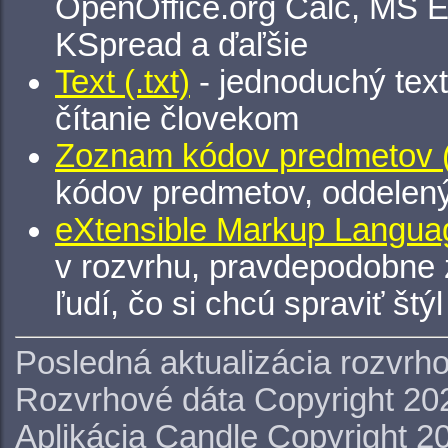
OpenOffice.org Calc, MS E
KSpread a ďaľšie
Text (.txt)
- jednoduchý tex
čítanie človekom
Zoznam kódov predmetov (.
kódov predmetov, oddelen
eXtensible Markup Languag
v rozvrhu, pravdepodobne 
ľudí, čo si chcú spraviť štý
Posledná aktualizácia rozvrh
Rozvrhové dáta Copyright 20
Aplikácia Candle Copyright 2