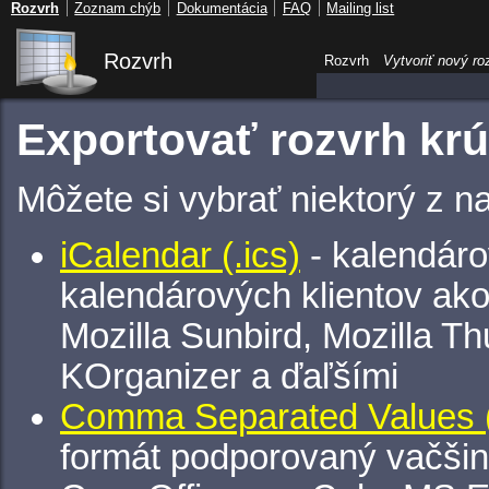
Rozvrh
Zoznam chýb
Dokumentácia
FAQ
Mailing list
Rozvrh
Rozvrh
Vytvoriť nový ro
Exportovať rozvrh kr
Môžete si vybrať niektorý z n
iCalendar (.ics)
- kalendáro
kalendárových klientov ak
Mozilla Sunbird, Mozilla Th
KOrganizer a ďaľšími
Comma Separated Values (
formát podporovaný vačšin