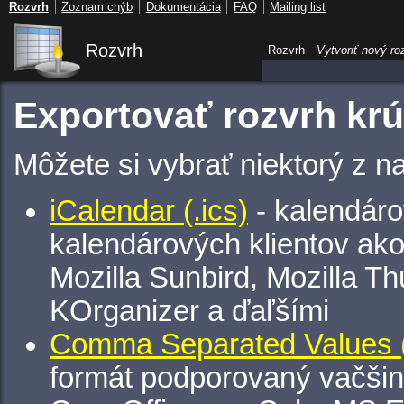
Rozvrh
Zoznam chýb
Dokumentácia
FAQ
Mailing list
Rozvrh
Rozvrh
Vytvoriť nový ro
Exportovať rozvrh kr
Môžete si vybrať niektorý z n
iCalendar (.ics)
- kalendáro
kalendárových klientov ak
Mozilla Sunbird, Mozilla Th
KOrganizer a ďaľšími
Comma Separated Values (
formát podporovaný vačšin