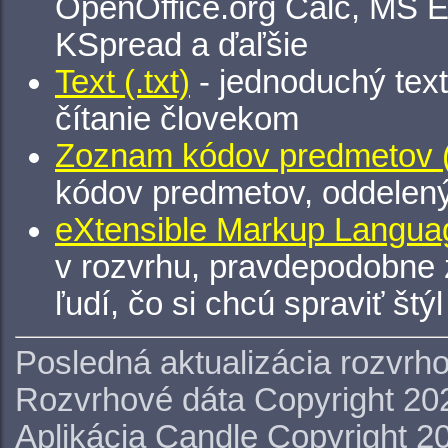
OpenOffice.org Calc, MS E
KSpread a ďaľšie
Text (.txt)
- jednoduchý tex
čítanie človekom
Zoznam kódov predmetov (.
kódov predmetov, oddelen
eXtensible Markup Languag
v rozvrhu, pravdepodobne 
ľudí, čo si chcú spraviť štý
Posledná aktualizácia rozvrh
Rozvrhové dáta Copyright 20
Aplikácia Candle Copyright 2