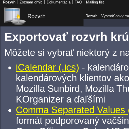
Rozvrh
Zoznam chýb
Dokumentácia
FAQ
Mailing list
Rozvrh
Rozvrh
Vytvoriť nový ro
Exportovať rozvrh kr
Môžete si vybrať niektorý z n
iCalendar (.ics)
- kalendáro
kalendárových klientov ak
Mozilla Sunbird, Mozilla Th
KOrganizer a ďaľšími
Comma Separated Values (
formát podporovaný vačšin