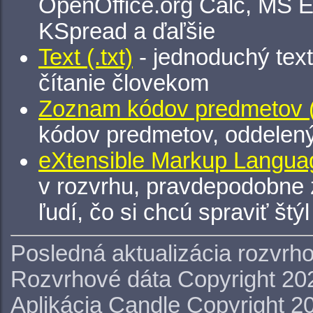
OpenOffice.org Calc, MS E
KSpread a ďaľšie
Text (.txt)
- jednoduchý tex
čítanie človekom
Zoznam kódov predmetov (.
kódov predmetov, oddelen
eXtensible Markup Languag
v rozvrhu, pravdepodobne 
ľudí, čo si chcú spraviť štý
Posledná aktualizácia rozvrh
Rozvrhové dáta Copyright 20
Aplikácia Candle Copyright 2