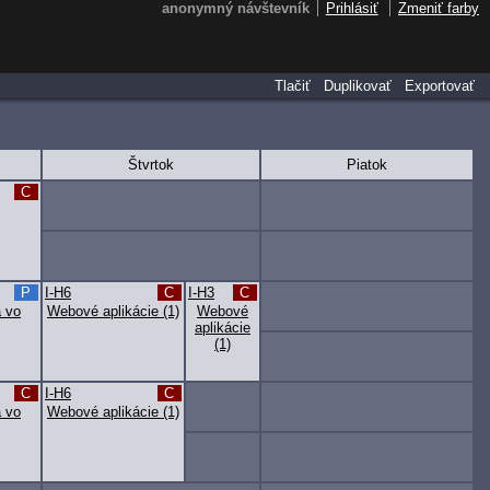
anonymný návštevník
Prihlásiť
Zmeniť farby
Tlačiť
Duplikovať
Exportovať
Štvrtok
Piatok
C
P
I-H6
C
I-H3
C
a vo
Webové aplikácie (1)
Webové
aplikácie
(1)
C
I-H6
C
a vo
Webové aplikácie (1)