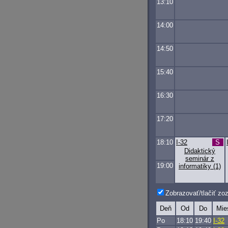
13:10
14:00
14:50
15:40
16:30
17:20
18:10
I-32
S
Didaktický
seminár z
19:00
informatiky (1)
Zobrazovať/tlačiť z
Deň
Od
Do
Mie
Po
18:10
19:40
I-32