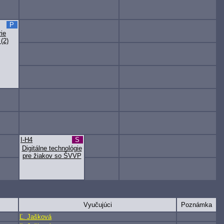
P
rie
(2)
I-H4
S
Digitálne technológie
pre žiakov so ŠVVP
Vyučujúci
Poznámka
Ľ. Jašková