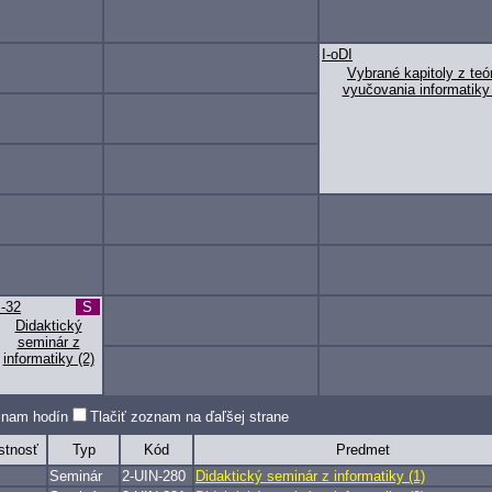
I-oDI
Vybrané kapitoly z teó
vyučovania informatiky 
I-32
S
Didaktický
seminár z
informatiky (2)
oznam hodín
Tlačiť zoznam na ďaľšej strane
stnosť
Typ
Kód
Predmet
Seminár
2-UIN-280
Didaktický seminár z informatiky (1)