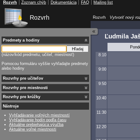
Rozvrh
Zoznam chýb
Dokumentácia
FAQ
Mailing list
Rozvrh
Rozvrh
Vytvoriť nový ro
Ľudmila Ja
Predmety a hodiny
Pond
Hľadaj
(názov/kód predmetu, učiteľ, miestnosť)
8:10
Pomocou formuláru vyššie vyhľadajte predmety
alebo hodiny
9:00
Rozvrhy pre učiteľov
9:50
Rozvrhy pre miestnosti
Rozvrhy pre krúžky
10:40
Nástroje
11:30
Vyhľadávanie voľných miestností
Vyhľadávanie hodín podľa času
Aktuálne prebiehajúca výučba
12:20
Aktuálne voľné miestnosti