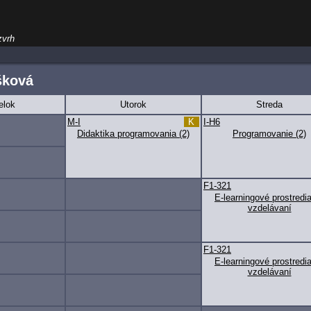
zvrh
šková
elok
Utorok
Streda
M-I
K
I-H6
Didaktika programovania (2)
Programovanie (2)
F1-321
E-learningové prostredi
vzdelávaní
F1-321
E-learningové prostredi
vzdelávaní