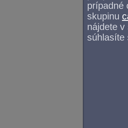
prípadné 
skupinu
c
nájdete v
súhlasíte