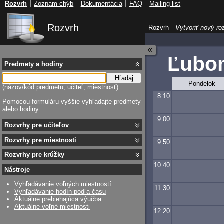
Rozvrh
Zoznam chýb
Dokumentácia
FAQ
Mailing list
Rozvrh
Rozvrh
Vytvoriť nový ro
Ľubom
Predmety a hodiny
Hľadaj
Pondelok
(názov/kód predmetu, učiteľ, miestnosť)
8:10
Pomocou formuláru vyššie vyhľadajte predmety
alebo hodiny
9:00
Rozvrhy pre učiteľov
Rozvrhy pre miestnosti
9:50
Rozvrhy pre krúžky
10:40
Nástroje
Vyhľadávanie voľných miestností
11:30
Vyhľadávanie hodín podľa času
Aktuálne prebiehajúca výučba
Aktuálne voľné miestnosti
12:20