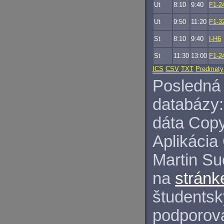
Ut
8:10
9:40
F1-2
Ut
9:50
11:20
F1-3
St
8:10
9:40
I-H6
St
11:30
13:00
F1-2
ICS
CSV
TXT
Predmety
Posledná 
databázy:
dáta Copy
Aplikácia
Martin S
na
stránk
študentský
podporova