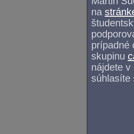
Martin S
na
stránk
študentský
podporova
prípadné 
skupinu
c
nájdete v
súhlasíte