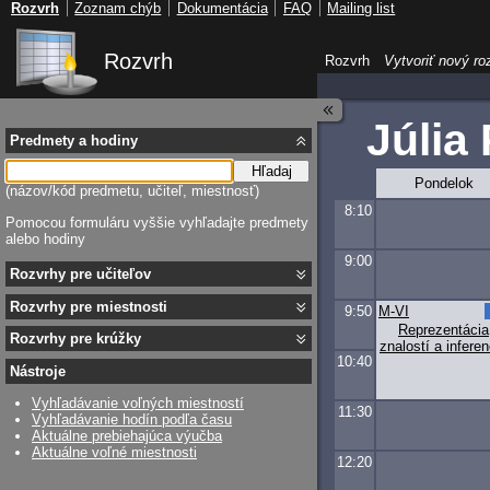
Rozvrh
Zoznam chýb
Dokumentácia
FAQ
Mailing list
Rozvrh
Rozvrh
Vytvoriť nový ro
Júlia
Predmety a hodiny
Hľadaj
Pondelok
(názov/kód predmetu, učiteľ, miestnosť)
8:10
Pomocou formuláru vyššie vyhľadajte predmety
alebo hodiny
9:00
Rozvrhy pre učiteľov
Rozvrhy pre miestnosti
9:50
M-VI
Reprezentácia
Rozvrhy pre krúžky
znalostí a inferen
10:40
Nástroje
Vyhľadávanie voľných miestností
11:30
Vyhľadávanie hodín podľa času
Aktuálne prebiehajúca výučba
Aktuálne voľné miestnosti
12:20