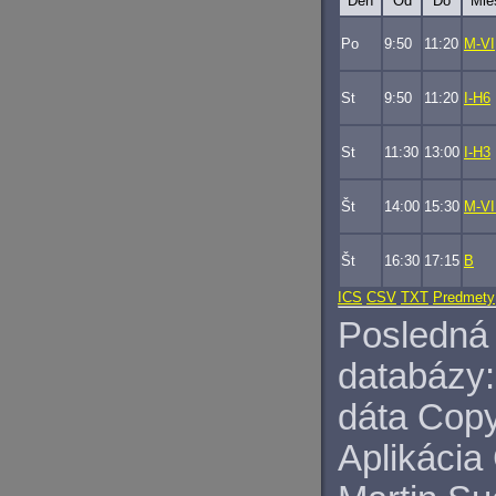
Deň
Od
Do
Mie
Po
9:50
11:20
M-VI
St
9:50
11:20
I-H6
St
11:30
13:00
I-H3
Št
14:00
15:30
M-VI
Št
16:30
17:15
B
ICS
CSV
TXT
Predmety
Posledná 
databázy:
dáta Copy
Aplikácia