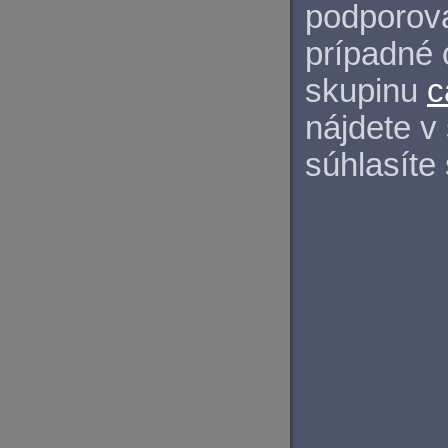
podporova
prípadné 
skupinu
c
nájdete v
súhlasíte