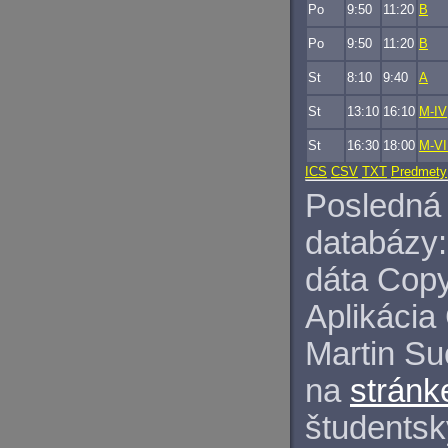
Po
9:50
11:20
B
Po
9:50
11:20
B
St
8:10
9:40
A
St
13:10
16:10
M-IV
St
16:30
18:00
M-VI
ICS
CSV
TXT
Predmety
Posledná 
databázy:
dáta Copy
Aplikácia
Martin S
na
stránk
študentský