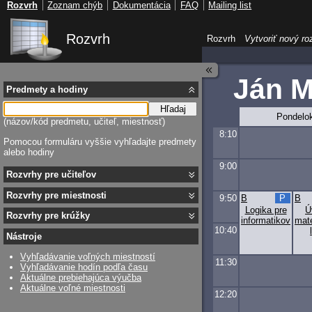
Rozvrh
Zoznam chýb
Dokumentácia
FAQ
Mailing list
Rozvrh
Rozvrh
Vytvoriť nový ro
Ján 
Predmety a hodiny
Hľadaj
Pondelo
(názov/kód predmetu, učiteľ, miestnosť)
8:10
Pomocou formuláru vyššie vyhľadajte predmety
alebo hodiny
9:00
Rozvrhy pre učiteľov
Rozvrhy pre miestnosti
9:50
B
P
B
Logika pre
Ú
Rozvrhy pre krúžky
informatikov
mat
10:40
Nástroje
Vyhľadávanie voľných miestností
11:30
Vyhľadávanie hodín podľa času
Aktuálne prebiehajúca výučba
Aktuálne voľné miestnosti
12:20