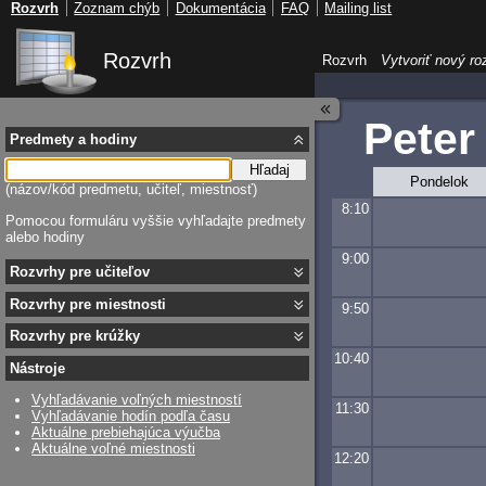
Rozvrh
Zoznam chýb
Dokumentácia
FAQ
Mailing list
Rozvrh
Rozvrh
Vytvoriť nový ro
Peter
Predmety a hodiny
Hľadaj
Pondelok
(názov/kód predmetu, učiteľ, miestnosť)
8:10
Pomocou formuláru vyššie vyhľadajte predmety
alebo hodiny
9:00
Rozvrhy pre učiteľov
Rozvrhy pre miestnosti
9:50
Rozvrhy pre krúžky
10:40
Nástroje
Vyhľadávanie voľných miestností
11:30
Vyhľadávanie hodín podľa času
Aktuálne prebiehajúca výučba
Aktuálne voľné miestnosti
12:20