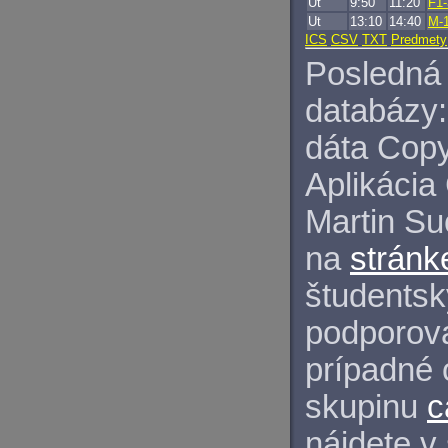
Ut
9:50
11:20
F1-
Ut
13:10
14:40
M-
ICS
CSV
TXT
Predmety
Posledná 
databázy:
dáta Copy
Aplikácia
Martin S
na
stránk
študentský
podporova
prípadné 
skupinu
c
nájdete v