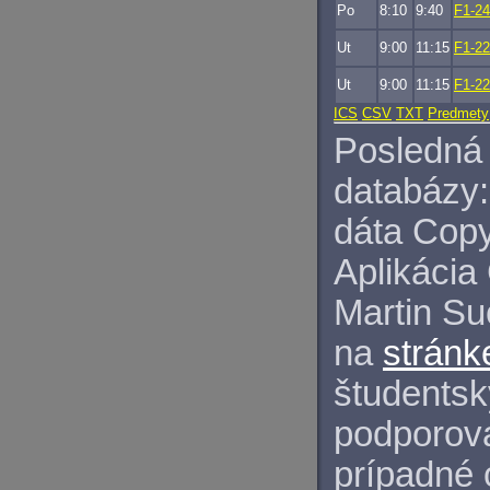
Po
8:10
9:40
F1-2
Ut
9:00
11:15
F1-2
Ut
9:00
11:15
F1-2
ICS
CSV
TXT
Predmety
Posledná 
databázy:
dáta Copy
Aplikácia
Martin S
na
stránk
študentský
podporova
prípadné 