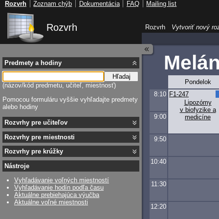
Rozvrh
Zoznam chýb
Dokumentácia
FAQ
Mailing list
Rozvrh
Rozvrh
Vytvoriť nový ro
Melán
Predmety a hodiny
Hľadaj
Pondelok
(názov/kód predmetu, učiteľ, miestnosť)
8:10
F1-247
Pomocou formuláru vyššie vyhľadajte predmety
Lipozómy
alebo hodiny
v biofyzike a
9:00
medicíne
Rozvrhy pre učiteľov
Rozvrhy pre miestnosti
9:50
Rozvrhy pre krúžky
10:40
Nástroje
Vyhľadávanie voľných miestností
11:30
Vyhľadávanie hodín podľa času
Aktuálne prebiehajúca výučba
Aktuálne voľné miestnosti
12:20