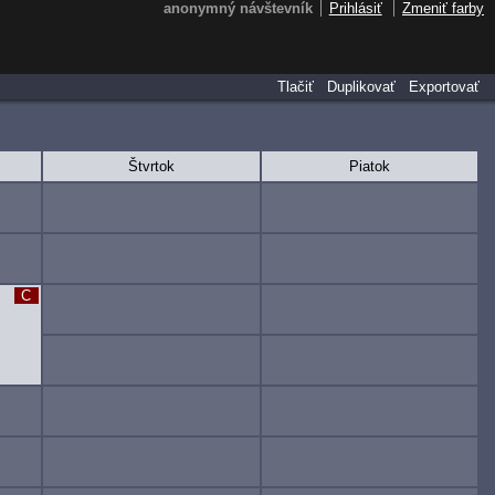
anonymný návštevník
Prihlásiť
Zmeniť farby
Tlačiť
Duplikovať
Exportovať
Štvrtok
Piatok
C