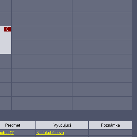
C
Predmet
Vyučujúci
Poznámka
tria (1)
K. Jakubčinová