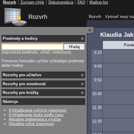
Rozvrh
Zoznam chýb
Dokumentácia
FAQ
Mailing list
Rozvrh
Rozvrh
Vytvoriť nový ro
Klaudia Ja
Predmety a hodiny
Ponde
Hľadaj
(názov/kód predmetu, učiteľ, miestnosť)
8:10
Pomocou formuláru vyššie vyhľadajte predmety
alebo hodiny
9:00
Rozvrhy pre učiteľov
9:50
Rozvrhy pre miestnosti
Rozvrhy pre krúžky
10:40
Nástroje
11:30
Vyhľadávanie voľných miestností
Vyhľadávanie hodín podľa času
Aktuálne prebiehajúca výučba
12:20
Aktuálne voľné miestnosti