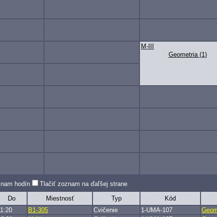
M-III
Geometria (1)
oznam hodín
Tlačiť zoznam na ďaľšej strane
Do
Miestnosť
Typ
Kód
11:20
B1-305
Cvičenie
1-UMA-107
Geome