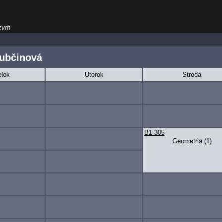
zvrh
kubčinová
lok
Utorok
Streda
B1-305
Geometria (1)