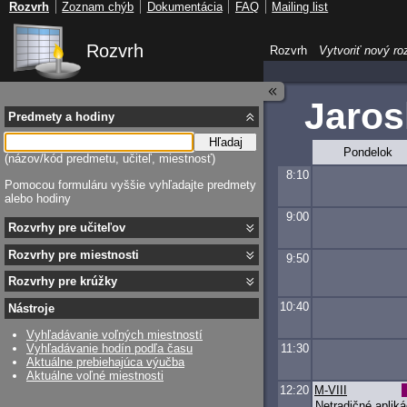
Rozvrh
Zoznam chýb
Dokumentácia
FAQ
Mailing list
Rozvrh
Rozvrh
Vytvoriť nový ro
Jaros
Predmety a hodiny
Hľadaj
Pondelok
(názov/kód predmetu, učiteľ, miestnosť)
8:10
Pomocou formuláru vyššie vyhľadajte predmety
alebo hodiny
9:00
Rozvrhy pre učiteľov
Rozvrhy pre miestnosti
9:50
Rozvrhy pre krúžky
10:40
Nástroje
Vyhľadávanie voľných miestností
11:30
Vyhľadávanie hodín podľa času
Aktuálne prebiehajúca výučba
Aktuálne voľné miestnosti
12:20
M-VIII
Netradičné apliká