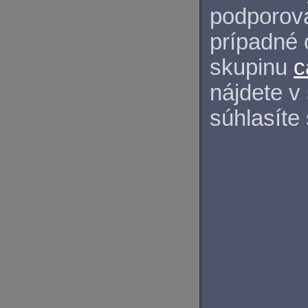
podporova
prípadné 
skupinu
c
nájdete v
súhlasíte