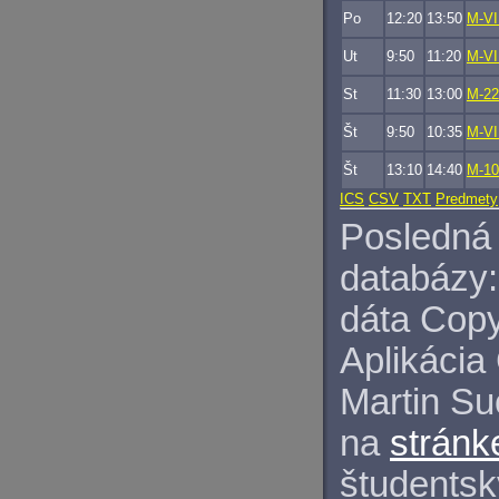
Po
12:20
13:50
M-VI
Ut
9:50
11:20
M-VI
St
11:30
13:00
M-22
Št
9:50
10:35
M-VI
Št
13:10
14:40
M-10
ICS
CSV
TXT
Predmety
Posledná 
databázy:
dáta Copy
Aplikácia
Martin S
na
stránk
študentský