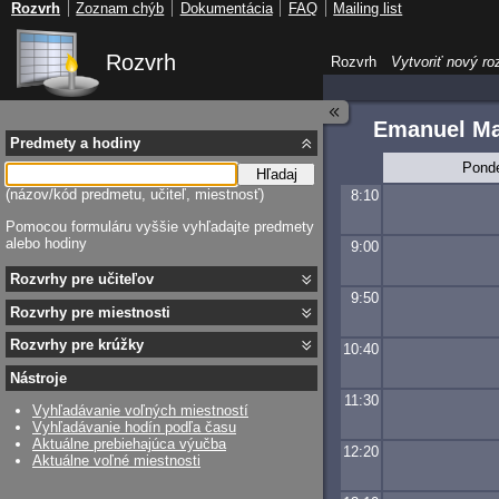
Rozvrh
Zoznam chýb
Dokumentácia
FAQ
Mailing list
Rozvrh
Rozvrh
Vytvoriť nový ro
Emanuel M
Predmety a hodiny
Pond
Hľadaj
(názov/kód predmetu, učiteľ, miestnosť)
8:10
Pomocou formuláru vyššie vyhľadajte predmety
alebo hodiny
9:00
Rozvrhy pre učiteľov
9:50
Rozvrhy pre miestnosti
Rozvrhy pre krúžky
10:40
Nástroje
11:30
Vyhľadávanie voľných miestností
Vyhľadávanie hodín podľa času
Aktuálne prebiehajúca výučba
12:20
Aktuálne voľné miestnosti