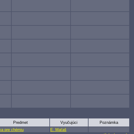
Predmet
Vyučujúci
Poznámka
ka pre chémiu
E. Maťaš