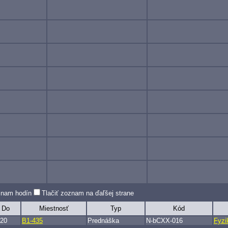
oznam hodín
Tlačiť zoznam na ďaľšej strane
Do
Miestnosť
Typ
Kód
:20
B1-435
Prednáška
N-bCXX-016
Fyzi