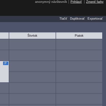
anonymný návštevník
Prihlásiť
Zmeniť farby
Tlačiť
Duplikovať
Exportovať
Štvrtok
Piatok
P