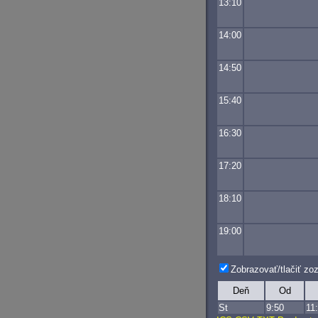
13:10
14:00
14:50
15:40
16:30
17:20
18:10
19:00
Zobrazovať/tlačiť z
Deň
Od
St
9:50
11