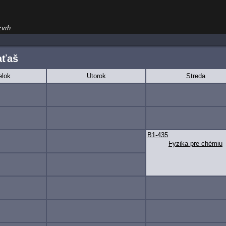
zvrh
aťaš
elok
Utorok
Streda
B1-435
Fyzika pre chémiu