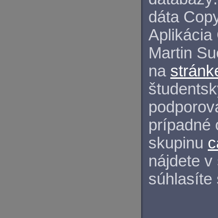
dáta Copy
Aplikácia
Martin S
na
stránk
študentský
podporova
prípadné 
skupinu
c
nájdete v
súhlasíte