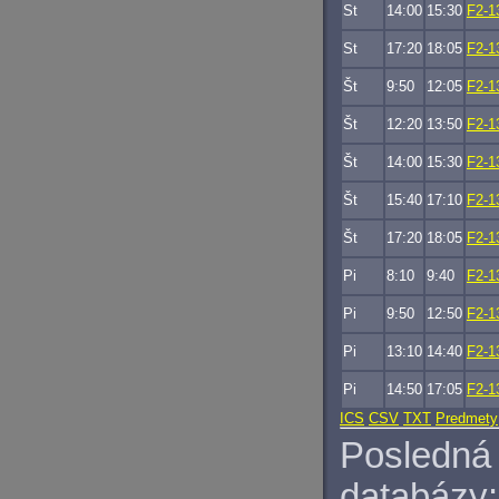
St
14:00
15:30
F2-1
St
17:20
18:05
F2-1
Št
9:50
12:05
F2-1
Št
12:20
13:50
F2-1
Št
14:00
15:30
F2-1
Št
15:40
17:10
F2-1
Št
17:20
18:05
F2-1
Pi
8:10
9:40
F2-1
Pi
9:50
12:50
F2-1
Pi
13:10
14:40
F2-1
Pi
14:50
17:05
F2-1
ICS
CSV
TXT
Predmety
Posledná 
databázy: