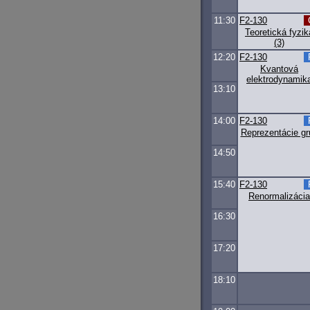
11:30
F2-130
Teoretická fyzik
(3)
12:20
F2-130
Kvantová
elektrodynamik
13:10
14:00
F2-130
Reprezentácie gr
14:50
15:40
F2-130
Renormalizácia
16:30
17:20
18:10