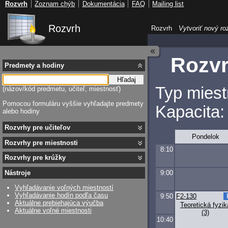
Rozvrh
Zoznam chýb
Dokumentácia
FAQ
Mailing list
Rozvrh
Rozvrh
Vytvoriť nový ro
Rozvr
Predmety a hodiny
Hľadaj
Typ miest
(názov/kód predmetu, učiteľ, miestnosť)
Pomocou formuláru vyššie vyhľadajte predmety
Kapacita:
alebo hodiny
Rozvrhy pre učiteľov
Pondelok
Rozvrhy pre miestnosti
8:10
Rozvrhy pre krúžky
9:00
Nástroje
Vyhľadávanie voľných miestností
Vyhľadávanie hodín podľa času
9:50
F2-130
Aktuálne prebiehajúca výučba
Teoretická fyzik
Aktuálne voľné miestnosti
(3)
10:40