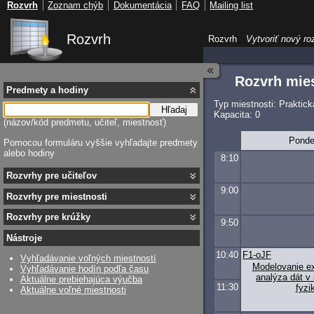
Rozvrh
Zoznam chýb
Dokumentácia
FAQ
Mailing list
Rozvrh
Rozvrh
Vytvoriť nový ro
Rozvrh mies
Predmety a hodiny
Typ miestnosti: Praktic
Hľadaj
Kapacita: 0
(názov/kód predmetu, učiteľ, miestnosť)
Ponde
Pomocou formuláru vyššie vyhľadajte predmety
alebo hodiny
8:10
Rozvrhy pre učiteľov
9:00
Rozvrhy pre miestnosti
Rozvrhy pre krúžky
9:50
Nástroje
10:40
F1-oJF
Vyhľadávanie voľných miestností
Modelovanie e
Vyhľadávanie hodín podľa času
analýza dát v 
Aktuálne prebiehajúca výučba
11:30
fyzi
Aktuálne voľné miestnosti