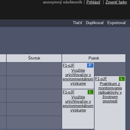
anonymný návštevník
Prihlásiť
Zmeniť farby
Tlačiť
Duplikovať
Exportovať
Štvrtok
Piatok
F1-oJF
P
Využitie
urýchľovačov v
F1-oJF
L
environmentálnom
výskume
Praktikum z
monitorovania
F1-oJF
L
rádioaktivity v
životnom
Využitie
prostredí
urýchľovačov v
environmentálnom
výskume