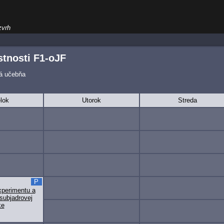
zvrh
tnosti F1-oJF
ká učebňa
lok
Utorok
Streda
P
xperimentu a
subjadrovej
ke