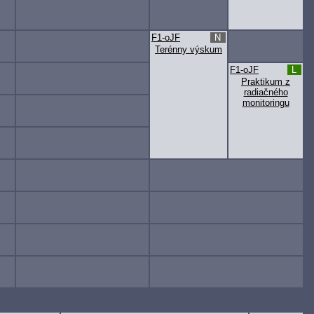
F1-oJF
N
Terénny výskum
F1-oJF
L
Praktikum z
radiačného
monitoringu