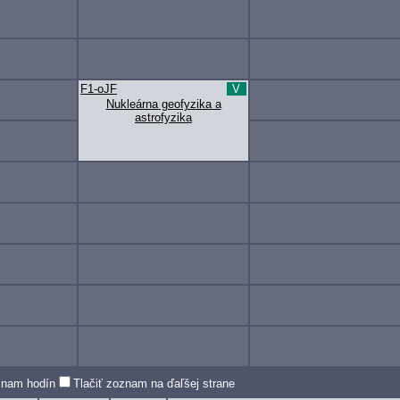
F1-oJF
V
Nukleárna geofyzika a
astrofyzika
oznam hodín
Tlačiť zoznam na ďaľšej strane