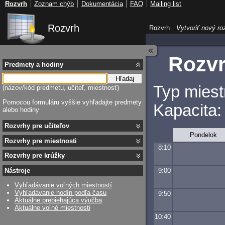
Rozvrh
Zoznam chýb
Dokumentácia
FAQ
Mailing list
Rozvrh
Rozvrh
Vytvoriť nový ro
Rozvr
Predmety a hodiny
Hľadaj
Typ miest
(názov/kód predmetu, učiteľ, miestnosť)
Pomocou formuláru vyššie vyhľadajte predmety
Kapacita:
alebo hodiny
Rozvrhy pre učiteľov
Pondelok
Rozvrhy pre miestnosti
8:10
Rozvrhy pre krúžky
9:00
Nástroje
Vyhľadávanie voľných miestností
Vyhľadávanie hodín podľa času
9:50
Aktuálne prebiehajúca výučba
Aktuálne voľné miestnosti
10:40