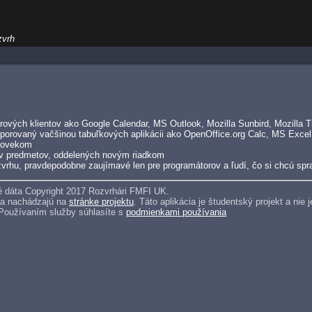
zvrh
ových klientov ako Google Calendar, MS Outlook, Mozilla Sunbird, Mozilla Th
porovaný vačšinou tabuľkových aplikácii ako OpenOffice.org Calc, MS Excel
človekom
v predmetov, oddelených novým riadkom
vrhu, pravdepodobne zaujímavé len pre programátorov a ľudí, čo si chcú spra
 dáta Copyright 2017 Rozvrhári FMFI UK.
sa nachádzajú na
stránke projektu
. Táto aplikácia je študentský projekt a ni
 Používaním služby súhlasíte s
podmienkami používania