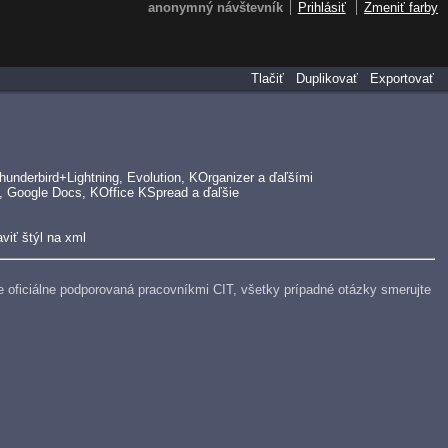
anonymný návštevník
Prihlásiť
Zmeniť farby
Tlačiť
Duplikovať
Exportovať
underbird+Lightning, Evolution, KOrganizer a ďaľšími
, Google Docs, KOffice KSpread a ďaľšie
viť štýl na xml
e je oficiálne podporovaná pracovníkmi CIT, všetky prípadné otázky smerujte