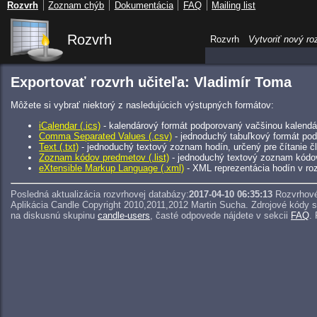
Rozvrh
Zoznam chýb
Dokumentácia
FAQ
Mailing list
Rozvrh
Rozvrh
Vytvoriť nový ro
Exportovať rozvrh učiteľa: Vladimír Toma
Môžete si vybrať niektorý z nasledujúcich výstupných formátov:
iCalendar (.ics)
- kalendárový formát podporovaný vačšinou kalendár
Comma Separated Values (.csv)
- jednoduchý tabuľkový formát pod
Text (.txt)
- jednoduchý textový zoznam hodín, určený pre čítanie 
Zoznam kódov predmetov (.list)
- jednoduchý textový zoznam kódo
eXtensible Markup Language (.xml)
- XML reprezentácia hodín v roz
Posledná aktualizácia rozvrhovej databázy:
2017-04-10 06:35:13
Rozvrhové
Aplikácia Candle Copyright 2010,2011,2012 Martin Sucha.
Zdrojové kódy 
na diskusnú skupinu
candle-users
, časté odpovede nájdete v sekcii
FAQ
.