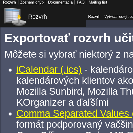
Rozvrh
Zoznam chýb
Dokumentácia
FAQ
Mailing list
Rozvrh
Rozvrh
Vytvoriť nový ro
Exportovať rozvrh uči
Môžete si vybrať niektorý z n
iCalendar (.ics)
- kalendáro
kalendárových klientov ak
Mozilla Sunbird, Mozilla Th
KOrganizer a ďaľšími
Comma Separated Values (
formát podporovaný vačšin