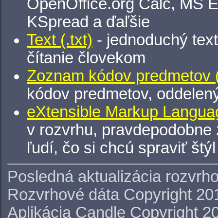
OpenOffice.org Calc, MS E
KSpread a ďaľšie
Text (.txt)
- jednoduchý tex
čítanie človekom
Zoznam kódov predmetov (.
kódov predmetov, oddelen
eXtensible Markup Languag
v rozvrhu, pravdepodobne 
ľudí, čo si chcú spraviť štý
Posledná aktualizácia rozvrh
Rozvrhové dáta Copyright 20
Aplikácia Candle Copyright 2