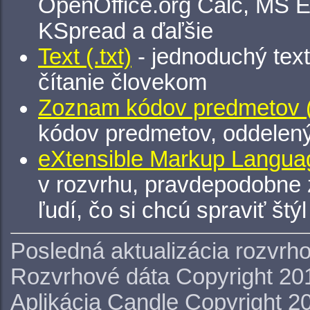
OpenOffice.org Calc, MS E
KSpread a ďaľšie
Text (.txt)
- jednoduchý tex
čítanie človekom
Zoznam kódov predmetov (.
kódov predmetov, oddelen
eXtensible Markup Languag
v rozvrhu, pravdepodobne 
ľudí, čo si chcú spraviť štý
Posledná aktualizácia rozvrh
Rozvrhové dáta Copyright 20
Aplikácia Candle Copyright 2