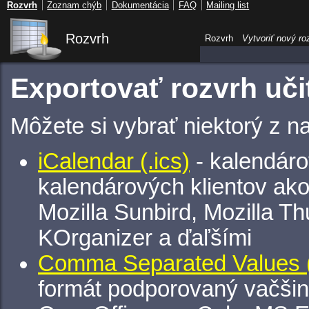
Rozvrh
Zoznam chýb
Dokumentácia
FAQ
Mailing list
Rozvrh
Rozvrh
Vytvoriť nový ro
Exportovať rozvrh uči
Môžete si vybrať niektorý z n
iCalendar (.ics)
- kalendáro
kalendárových klientov ak
Mozilla Sunbird, Mozilla Th
KOrganizer a ďaľšími
Comma Separated Values (
formát podporovaný vačšin