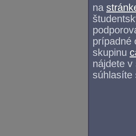
na
stránk
študentský
podporova
prípadné 
skupinu
c
nájdete v
súhlasíte