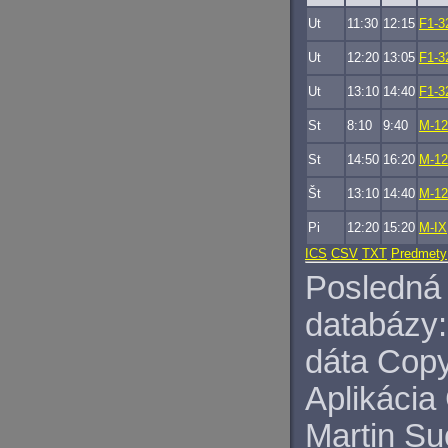
Ut
11:30
12:15
F1-3
Ut
12:20
13:05
F1-3
Ut
13:10
14:40
F1-3
St
8:10
9:40
M-12
St
14:50
16:20
M-12
Št
13:10
14:40
M-12
Pi
12:20
15:20
M-IX
ICS
CSV
TXT
Predmety
Posledná 
databázy:
dáta Copy
Aplikácia
Martin S