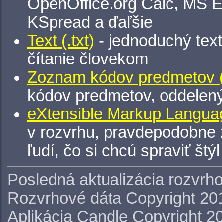
OpenOffice.org Calc, MS E
KSpread a ďaľšie
Text (.txt)
- jednoduchý tex
čítanie človekom
Zoznam kódov predmetov (.
kódov predmetov, oddelen
eXtensible Markup Languag
v rozvrhu, pravdepodobne 
ľudí, čo si chcú spraviť štý
Posledná aktualizácia rozvrh
Rozvrhové dáta Copyright 20
Aplikácia Candle Copyright 2