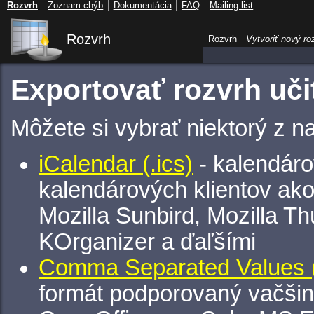
Rozvrh
Zoznam chýb
Dokumentácia
FAQ
Mailing list
Rozvrh
Rozvrh
Vytvoriť nový ro
Exportovať rozvrh uči
Môžete si vybrať niektorý z n
iCalendar (.ics)
- kalendáro
kalendárových klientov ak
Mozilla Sunbird, Mozilla Th
KOrganizer a ďaľšími
Comma Separated Values (
formát podporovaný vačšin