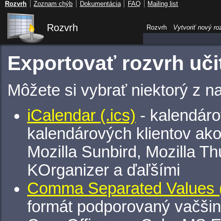
Rozvrh
Zoznam chýb
Dokumentácia
FAQ
Mailing list
Rozvrh
Rozvrh
Vytvoriť nový ro
Exportovať rozvrh uči
Môžete si vybrať niektorý z n
iCalendar (.ics)
- kalendáro
kalendárových klientov ak
Mozilla Sunbird, Mozilla Th
KOrganizer a ďaľšími
Comma Separated Values (
formát podporovaný vačšin