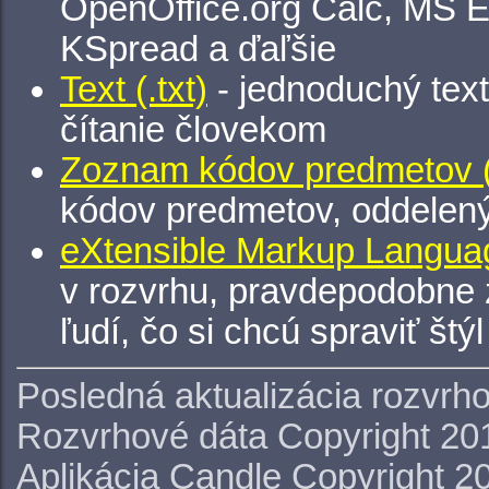
OpenOffice.org Calc, MS E
KSpread a ďaľšie
Text (.txt)
- jednoduchý tex
čítanie človekom
Zoznam kódov predmetov (.
kódov predmetov, oddelen
eXtensible Markup Languag
v rozvrhu, pravdepodobne 
ľudí, čo si chcú spraviť štý
Posledná aktualizácia rozvrh
Rozvrhové dáta Copyright 20
Aplikácia Candle Copyright 2