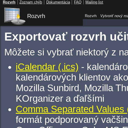
Rozvrh
Zoznam chýb
Dokumentácia
FAQ
Mailing list
Rozvrh
Rozvrh
Vytvoriť nový ro
Exportovať rozvrh uči
Môžete si vybrať niektorý z n
iCalendar (.ics)
- kalendáro
kalendárových klientov ak
Mozilla Sunbird, Mozilla Th
KOrganizer a ďaľšími
Comma Separated Values (
formát podporovaný vačšin