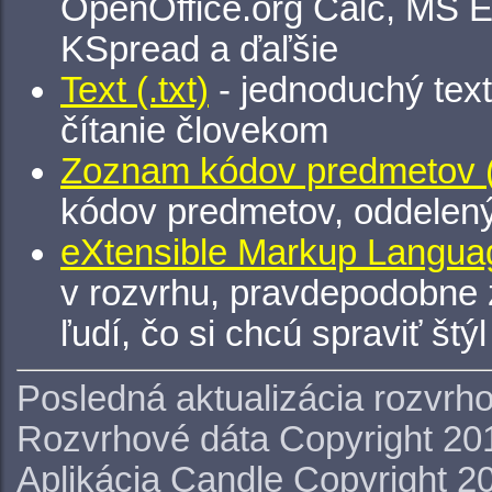
OpenOffice.org Calc, MS E
KSpread a ďaľšie
Text (.txt)
- jednoduchý tex
čítanie človekom
Zoznam kódov predmetov (.
kódov predmetov, oddelen
eXtensible Markup Languag
v rozvrhu, pravdepodobne 
ľudí, čo si chcú spraviť štý
Posledná aktualizácia rozvrh
Rozvrhové dáta Copyright 20
Aplikácia Candle Copyright 2