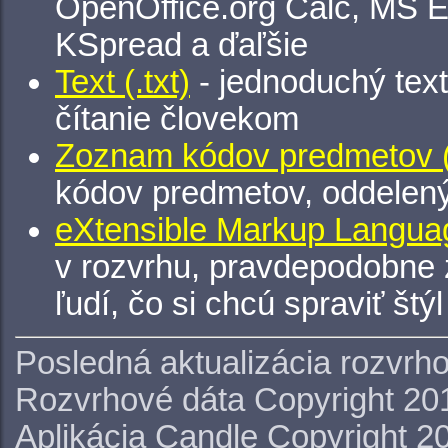
OpenOffice.org Calc, MS E
KSpread a ďaľšie
Text (.txt)
- jednoduchý tex
čítanie človekom
Zoznam kódov predmetov (.
kódov predmetov, oddelen
eXtensible Markup Languag
v rozvrhu, pravdepodobne 
ľudí, čo si chcú spraviť štý
Posledná aktualizácia rozvrh
Rozvrhové dáta Copyright 20
Aplikácia Candle Copyright 2