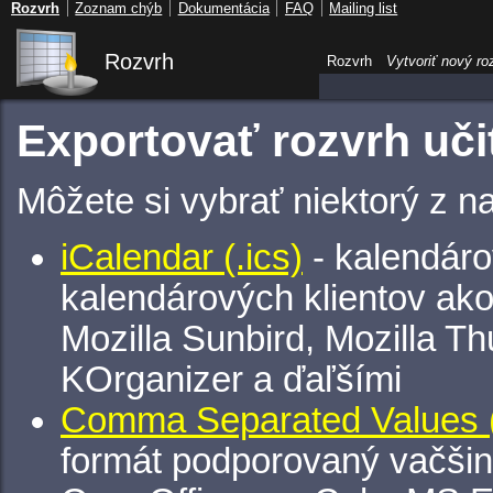
Rozvrh
Zoznam chýb
Dokumentácia
FAQ
Mailing list
Rozvrh
Rozvrh
Vytvoriť nový ro
Exportovať rozvrh uči
Môžete si vybrať niektorý z n
iCalendar (.ics)
- kalendáro
kalendárových klientov ak
Mozilla Sunbird, Mozilla Th
KOrganizer a ďaľšími
Comma Separated Values (
formát podporovaný vačšin