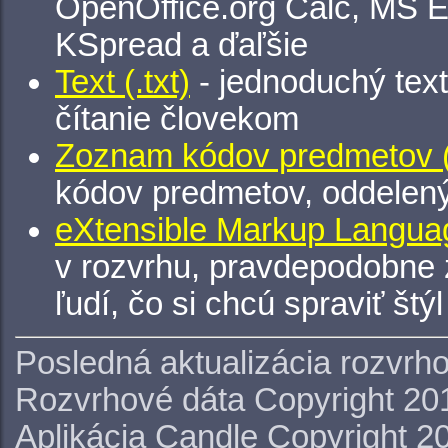
OpenOffice.org Calc, MS E
KSpread a ďaľšie
Text (.txt)
- jednoduchý tex
čítanie človekom
Zoznam kódov predmetov (.
kódov predmetov, oddelen
eXtensible Markup Languag
v rozvrhu, pravdepodobne 
ľudí, čo si chcú spraviť štý
Posledná aktualizácia rozvrh
Rozvrhové dáta Copyright 20
Aplikácia Candle Copyright 2