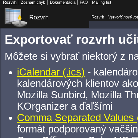
Rozvrh
Zoznam chýb
Dokumentácia
FAQ
Mailing list
Rozvrh
Rozvrh
Vytvoriť nový ro
Exportovať rozvrh učit
Môžete si vybrať niektorý z n
iCalendar (.ics)
- kalendáro
kalendárových klientov ak
Mozilla Sunbird, Mozilla Th
KOrganizer a ďaľšími
Comma Separated Values (
formát podporovaný vačšin