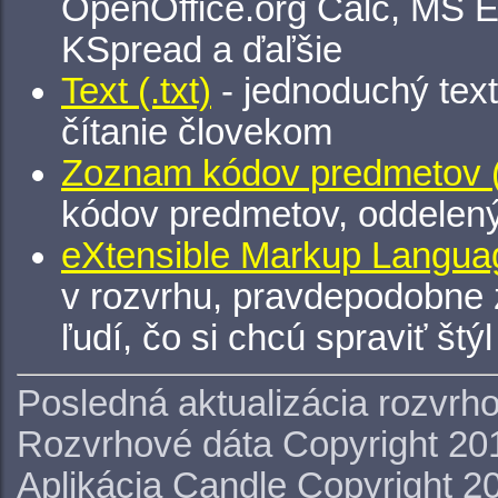
OpenOffice.org Calc, MS E
KSpread a ďaľšie
Text (.txt)
- jednoduchý tex
čítanie človekom
Zoznam kódov predmetov (.
kódov predmetov, oddelen
eXtensible Markup Languag
v rozvrhu, pravdepodobne 
ľudí, čo si chcú spraviť štý
Posledná aktualizácia rozvrh
Rozvrhové dáta Copyright 20
Aplikácia Candle Copyright 2