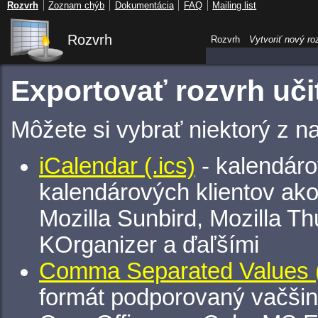
Rozvrh
Zoznam chýb
Dokumentácia
FAQ
Mailing list
Rozvrh
Rozvrh
Vytvoriť nový ro
Exportovať rozvrh uči
Môžete si vybrať niektorý z n
iCalendar (.ics)
- kalendáro
kalendárových klientov ak
Mozilla Sunbird, Mozilla Th
KOrganizer a ďaľšími
Comma Separated Values (
formát podporovaný vačšin